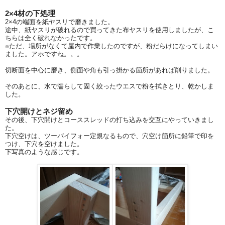
2×4材の下処理
2×4の端面を紙ヤスリで磨きました。
途中、紙ヤスリが破れるので買ってきた布ヤスリを使用しましたが、こ
ちらは全く破れなかったです。
※ただ、場所がなくて屋内で作業したのですが、粉だらけになってしまい
ました。アホですね。。。
切断面を中心に磨き、側面や角も引っ掛かる箇所があれば削りました。
そのあとに、水で濡らして固く絞ったウエスで粉を拭きとり、乾かしま
した。
下穴開けとネジ留め
その後、下穴開けとコーススレッドの打ち込みを交互にやっていきまし
た。
下穴空けは、ツーバイフォー定規なるもので、穴空け箇所に鉛筆で印を
つけ、下穴を空けました。
下写真のような感じです。