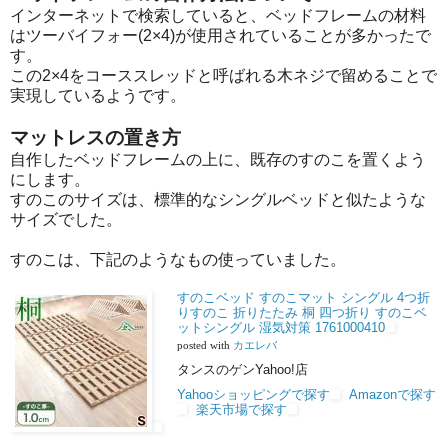
インターネットで検索していると、ベッドフレームの材料
はツーバイフォー(2×4)が使用されていることが多かったで
す。
この2×4をコーススレッドと呼ばれる木ネジで留めることで
実現しているようです。
マットレスの置き方
自作したベッドフレームの上に、既存のすのこを置くよう
にします。
すのこのサイズは、標準的なシングルベッドと似たような
サイズでした。
すのこは、下記のようなもの使っていました。
すのこベッド すのこマット シングル 4つ折
りすのこ 折りたたみ 桐 四つ折り すのこベ
ットシングル 湿気対策 1761000410
posted with
カエレバ
タンスのゲンYahoo!店
Yahooショッピングで探す
Amazonで探す
楽天市場で探す