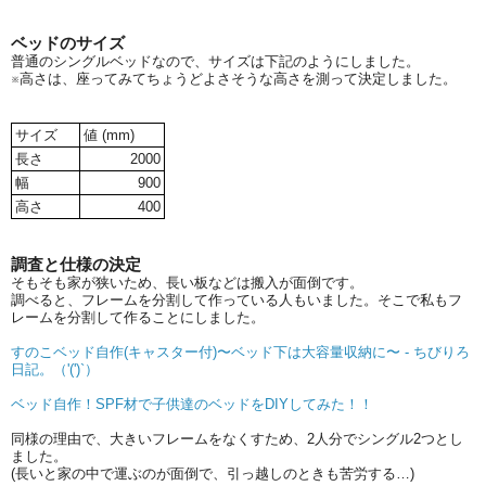
ベッドのサイズ
普通のシングルベッドなので、サイズは下記のようにしました。
※高さは、座ってみてちょうどよさそうな高さを測って決定しました。
サイズ
値 (mm)
長さ
2000
幅
900
高さ
400
調査と仕様の決定
そもそも家が狭いため、長い板などは搬入が面倒です。
調べると、フレームを分割して作っている人もいました。そこで私もフ
レームを分割して作ることにしました。
すのこベッド自作(キャスター付)〜ベッド下は大容量収納に〜 - ちびりろ
日記。（'(')`）
ベッド自作！SPF材で子供達のベッドをDIYしてみた！！
同様の理由で、大きいフレームをなくすため、2人分でシングル2つとし
ました。
(長いと家の中で運ぶのが面倒で、引っ越しのときも苦労する…)