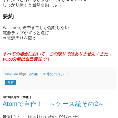
しっかり挿すと当然起動．ふぅ…
要約
Windowsが途中までしか起動しない．
電源ランプがずっと点灯．
⇒電源周りを疑え
すべての場合において，この限りではありません！また，
PCの分解は自己責任で！
MskKnd
時刻:
22:40
0 件のコメント:
共有
2009年1月22日木曜日
Atomで自作！ ～ケース編その2～
最近眠い…．寝足りないわけではないが．