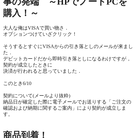
事の発端 ～HPでノートPCを
購入！～
大人な俺はVISAで買い物さ．
オプションつけていざクリック！
そうするとすぐにVISAからの引き落としのメールが来まし
た．
デビットカードだから即時引き落としになるわけですが，
契約が成立したときに
決済が行われると思っていました．
このとき6/10
契約について(メールより抜粋)
納品日が確定した際に電子メールでお送りする「ご注文の
確認および納期に関するご案内」により契約が成立しま
す。
商品到着！