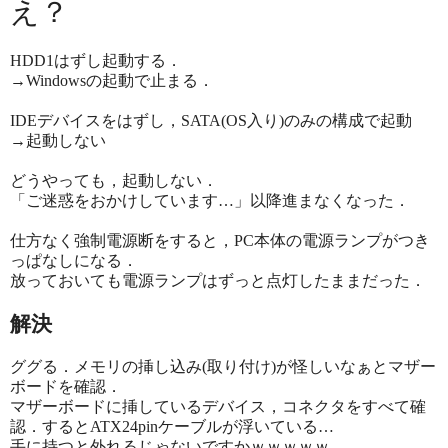
え？
HDD1はずし起動する．
→Windowsの起動で止まる．
IDEデバイスをはずし，SATA(OS入り)のみの構成で起動
→起動しない
どうやっても，起動しない．
「ご迷惑をおかけしています…」以降進まなくなった．
仕方なく強制電源断をすると，PC本体の電源ランプがつき
っぱなしになる．
放っておいても電源ランプはずっと点灯したままだった．
解決
ググる．メモリの挿し込み(取り付け)が怪しいなぁとマザー
ボードを確認．
マザーボードに挿しているデバイス，コネクタをすべて確
認．するとATX24pinケーブルが浮いている…
手に持つと外れるじゃないですかｗｗｗｗｗ