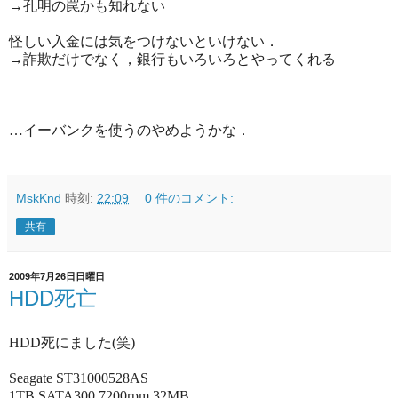
→孔明の罠かも知れない
怪しい入金には気をつけないといけない．
→詐欺だけでなく，銀行もいろいろとやってくれる
…イーバンクを使うのやめようかな．
MskKnd
時刻:
22:09
0 件のコメント:
共有
2009年7月26日日曜日
HDD死亡
HDD死にました(笑)
Seagate ST31000528AS
1TB SATA300 7200rpm 32MB