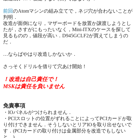
前回
のAtomマシンの組み立てで，ネジ穴が合わないことが
判明．
改造が面倒になり，マザーボードを放置か譲渡しようとし
たが，さすがにもったいなく，Mini-ITXのケースを探して
見るものの，値段が高い．D945GCLF2が買えてしまうの
だ．
…ならばやはり改造しかないか．
さっそくドリルを借りて穴あけ開始！
！改造は自己責任で！
MSKは責任を負いません
免責事項
・IOパネルがつけられません．
・PCIスロットの位置がずれることによってPCIカードが取
り付けできません．そうしないとリアIOを取り出せないで
す．(PCIカードの取り付けは金属部分を改造でもしない
と…)