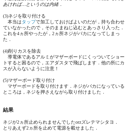
あければ…というのは内緒．
(3)ネジを取り付ける
本当は
タップ
で加工しておけばよいのだが，持ち合わせ
ていなかったので，そのままねじ込むとあっさり入った．
これを4ヵ所やったが，2ヵ所ネジがバカになってしまっ
た．
(4)削りカスを除去
導電体であるアルミがマザーボードにくっついてショー
トすると困るので，エアダスタで飛ばします．他の所にカ
スが入らないように注意！
(5)マザーボード取り付け
マザーボードを取り付けます．ネジがバカになっている
ところは，ネジを押さえながら取り付けました．
結果
ネジが2ヵ所止められませんでしたorzズレテマシタヨ．
とりあえず2ヵ所を止めて電源を載せました．