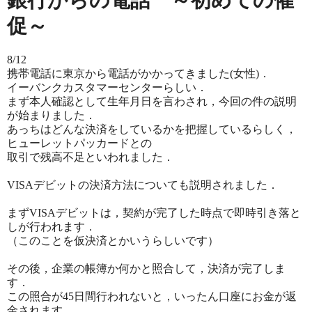
銀行からの電話 ～初めての催
促～
8/12
携帯電話に東京から電話がかかってきました(女性)．
イーバンクカスタマーセンターらしい．
まず本人確認として生年月日を言わされ，今回の件の説明
が始まりました．
あっちはどんな決済をしているかを把握しているらしく，
ヒューレットパッカードとの
取引で残高不足といわれました．
VISAデビットの決済方法についても説明されました．
まずVISAデビットは，契約が完了した時点で即時引き落と
しが行われます．
（このことを仮決済とかいうらしいです）
その後，企業の帳簿か何かと照合して，決済が完了しま
す．
この照合が45日間行われないと，いったん口座にお金が返
金されます．