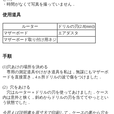
・時間がなくて写真を撮っていません．
使用道具
ルーター
ドリルの刃(2.8[mm])
マザーボード
エアダスタ
マザーボード取り付け用ネジ
手順
(1)穴あけの場所を決める
専用の測定道具やけがき道具を私は，無謀にもマザーボ
ードを直接置き，4ヵ所ドリルの波で傷をつけました．
(2）穴をあける
穴はルーター＋ドリルの刃を使ってあけました．ケース
内は意外と狭く，斜めからドリルの刃を当ててやっととい
う状態でした．
今思えば説明書を原寸大で印刷して，ケースの裏から穴を